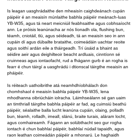
Is leagan uasghrádaithe den mheaisín caighdeánach cupán
páipéir é an meaisín múnlaithe babhla páipéir meánach-luas
YB-W35, agus tá neart meicniúil feabhsaithe agus cobhsaíocht
ann. Le próisis leanúnacha ar nós líonadh ola, flushing bun,
téamh, cniotáil, tlú, agus séideadh, tá an meaisín seo in ann
cupáin dí agus dúbailte brataithe, coimeádáin uachtar reoite
agus soithí ardán eile a tháirgeadh. Trí úsáid a bhaint as
séidire aeir agus deighilteoir beacht ardluais, cinntíonn sé
cruinneas agus iontaofacht, rud a fhágann gurb é an rogha is
fearr é chun táirgí a uasghrádú i dtionscal táirgthe meaisín an
pháipéir.
Is réiteach uathoibrithe atá neamhdhíobhálach don
chomhshaol é meaisín babhla páipéir YB-W35, lena
mhodhanna oibriúcháin iolracha. Láimhseálann sé gan uaim
an timthriall táirgthe babhla páipéir ar fad, ag cuimsiú beathú
páipéir, séalaithe balla lucht leanúna cupáin, olaing, polladh
bun, téamh, rolladh, imeall, slánú, braite turais, aláram locht,
agus comhaireamh. Fágann an solúbthacht seo gur rogha
iontach é chun babhlaí páipéir, babhlaí núdail tapaidh, agus
raon leathan coimeádán páipéir a mhonarú. Le haghaidh