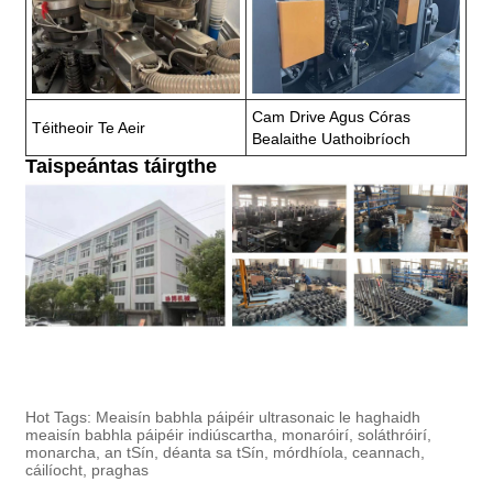
Cam Drive Agus Córas
Téitheoir Te Aeir
Bealaithe Uathoibríoch
Taispeántas táirgthe
Hot Tags: Meaisín babhla páipéir ultrasonaic le haghaidh
meaisín babhla páipéir indiúscartha, monaróirí, soláthróirí,
monarcha, an tSín, déanta sa tSín, mórdhíola, ceannach,
cáilíocht, praghas