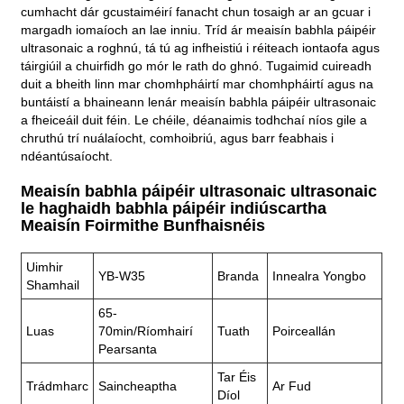
cumhacht dár gcustaiméirí fanacht chun tosaigh ar an gcuar i
margadh iomaíoch an lae inniu. Tríd ár meaisín babhla páipéir
ultrasonaic a roghnú, tá tú ag infheistiú i réiteach iontaofa agus
táirgiúil a chuirfidh go mór le rath do ghnó. Tugaimid cuireadh
duit a bheith linn mar chomhpháirtí mar chomhpháirtí agus na
buntáistí a bhaineann lenár meaisín babhla páipéir ultrasonaic
a fheiceáil duit féin. Le chéile, déanaimis todhchaí níos gile a
chruthú trí nuálaíocht, comhoibriú, agus barr feabhais i
ndéantúsaíocht.
Meaisín babhla páipéir ultrasonaic ultrasonaic
le haghaidh babhla páipéir indiúscartha
Meaisín Foirmithe Bunfhaisnéis
Uimhir
YB-W35
Branda
Innealra Yongbo
Shamhail
65-
Luas
70min/ríomhairí
Tuath
Poirceallán
Pearsanta
Tar Éis
Trádmharc
Saincheaptha
Ar Fud
Díol