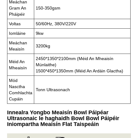
Meáchan
Gram An
150-350gsm
Pháipéir
Voltas
50/60Hz, 380V/220V
Iomláine
9kw
Meáchan
3200kg
Meaisín
2450*1350*2100mm (Méid An Mheaisín
Méid An
Múnlaithe)
Mheaisín
1500*450*1350mm (méid An Ardáin Glactha)
Mód
Nasctha
Tonn Ultrasonach
Comhlachta
Cupáin
Innealra Yongbo Meaisín Bowl Páipéar
Ultrasonaic le haghaidh Bowl Bowl Páipéir
Iniompartha Meaisín Flat Taispeáin