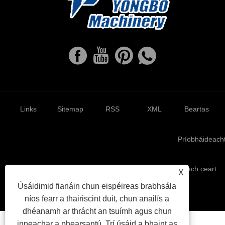
Links
Sitemap
RSS
XML
Beartas
Príobháideach
Cóipcheart © 2022 Ruian Yongbo Machinery Co., Ltd. Gach ceart
X
ar cosaint
Úsáidimid fianáin chun eispéireas brabhsála
níos fearr a thairiscint duit, chun anailís a
dhéanamh ar thrácht an tsuímh agus chun
inneachar a phearsantú. Trí úsáid a bhaint as