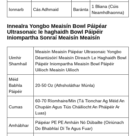
1 Bliana (cúis
Ionnarb
Cás Adhmaid
Baránta
Neamhdhaonna)
Innealra Yongbo Meaisín Bowl Páipéar
Ultrasonaic le haghaidh Bowl Páipéir
Iniompartha Sonraí Meaisín Meaisín
Meaisín Meaisín Páipéar Ultrasonaic Yongbo
Uimhir
Déantúsóirí Meaisín Díreach Le Haghaidh Bowl
Shamhail
Páipéir Iniompartha Meaisín Bowl Páipéir
Uilíoch Meaisín Uilíoch
Méid
Babhla
20-50 Oz (athsholáthar Múnla)
Páipéir
60-70 Ríomhaire/min (tá Tionchar Ag Méid An
Cumas
Chupáin Agus Tiús Cháilíocht An Pháipéir Ar
Luas)
Páipéar PE PE Amháin Nó Dúbailte (oiriúnach
Amhábhar
Do Bhabhlaí Dí Te Agus Fuar)