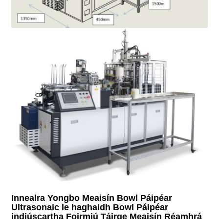
Innealra Yongbo Meaisín Bowl Páipéar
Ultrasonaic le haghaidh Bowl Páipéar
indiúscartha Foirmiú Táirge Meaisín Réamhrá