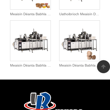
Meaisín Déanta Babhla Bia Páipéar Indiúscartha
Uathoibríoch Meaisín Déanamh Babhla Páipéir
Meaisín Déanta Babhla Páipéar Méid Mór
Meaisín Déanta Babhla Anraith Páipéir