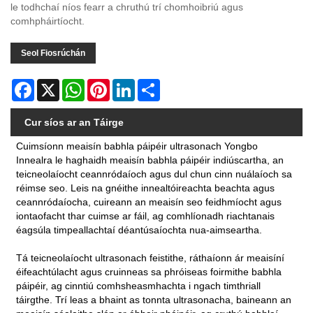
le todhchaí níos fearr a chruthú trí chomhoibriú agus
comhpháirtíocht.
Seol Fiosrúchán
Facebook
X
WhatsApp
Pinterest
LinkedIn
Share
Cur síos ar an Táirge
Cuimsíonn meaisín babhla páipéir ultrasonach Yongbo
Innealra le haghaidh meaisín babhla páipéir indiúscartha, an
teicneolaíocht ceannródaíoch agus dul chun cinn nuálaíoch sa
réimse seo. Leis na gnéithe innealtóireachta beachta agus
ceannródaíocha, cuireann an meaisín seo feidhmíocht agus
iontaofacht thar cuimse ar fáil, ag comhlíonadh riachtanais
éagsúla timpeallachtaí déantúsaíochta nua-aimseartha.
Tá teicneolaíocht ultrasonach feistithe, ráthaíonn ár meaisíní
éifeachtúlacht agus cruinneas sa phróiseas foirmithe babhla
páipéir, ag cinntiú comhsheasmhachta i ngach timthriall
táirgthe. Trí leas a bhaint as tonnta ultrasonacha, baineann an