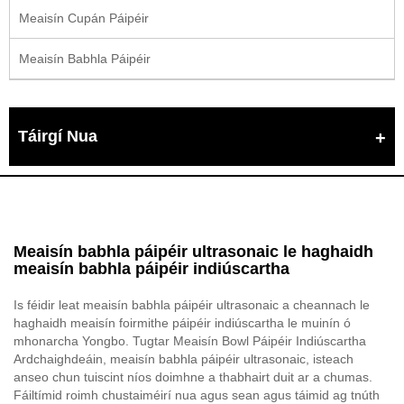
Meaisín Cupán Páipéir
Meaisín Babhla Páipéir
Táirgí Nua
Meaisín babhla páipéir ultrasonaic le haghaidh
meaisín babhla páipéir indiúscartha
Is féidir leat meaisín babhla páipéir ultrasonaic a cheannach le
haghaidh meaisín foirmithe páipéir indiúscartha le muinín ó
mhonarcha Yongbo. Tugtar Meaisín Bowl Páipéir Indiúscartha
Ardchaighdeáin, meaisín babhla páipéir ultrasonaic, isteach
anseo chun tuiscint níos doimhne a thabhairt duit ar a chumas.
Fáiltímid roimh chustaiméirí nua agus sean agus táimid ag tnúth