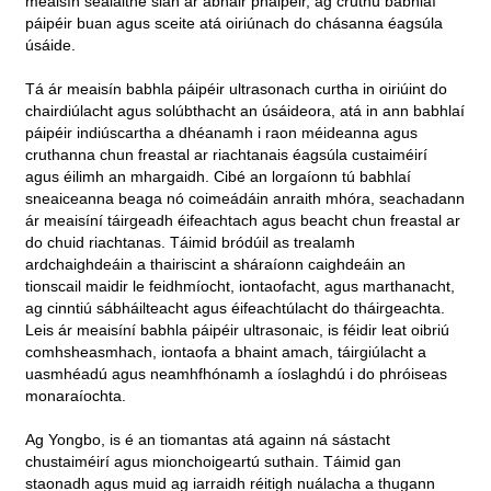
meaisín séalaithe slán ar ábhair pháipéir, ag cruthú babhlaí
páipéir buan agus sceite atá oiriúnach do chásanna éagsúla
úsáide.
Tá ár meaisín babhla páipéir ultrasonach curtha in oiriúint do
chairdiúlacht agus solúbthacht an úsáideora, atá in ann babhlaí
páipéir indiúscartha a dhéanamh i raon méideanna agus
cruthanna chun freastal ar riachtanais éagsúla custaiméirí
agus éilimh an mhargaidh. Cibé an lorgaíonn tú babhlaí
sneaiceanna beaga nó coimeádáin anraith mhóra, seachadann
ár meaisíní táirgeadh éifeachtach agus beacht chun freastal ar
do chuid riachtanas. Táimid bródúil as trealamh
ardchaighdeáin a thairiscint a sháraíonn caighdeáin an
tionscail maidir le feidhmíocht, iontaofacht, agus marthanacht,
ag cinntiú sábháilteacht agus éifeachtúlacht do tháirgeachta.
Leis ár meaisíní babhla páipéir ultrasonaic, is féidir leat oibriú
comhsheasmhach, iontaofa a bhaint amach, táirgiúlacht a
uasmhéadú agus neamhfhónamh a íoslaghdú i do phróiseas
monaraíochta.
Ag Yongbo, is é an tiomantas atá againn ná sástacht
chustaiméirí agus mionchoigeartú suthain. Táimid gan
staonadh agus muid ag iarraidh réitigh nuálacha a thugann