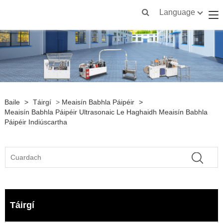
Language
Baile
>
Táirgí
>
Meaisín Babhla Páipéir
>
Meaisín Babhla Páipéir Ultrasonaic Le Haghaidh Meaisín Babhla
Páipéir Indiúscartha
Táirgí