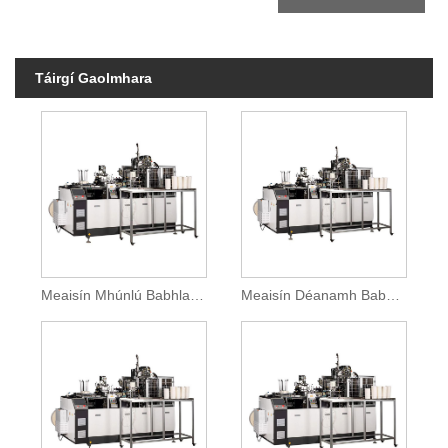
Táirgí Gaolmhara
Meaisín Mhúnlú Babhla Páipéar Indiúscartha
Meaisín Déanamh Babhla Páipéir Chliste Ardluais