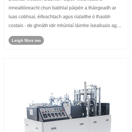
Pacáistiú Bia Inbhuanaithe?
innealtóireacht chun babhlaí páipéir a tháirgeadh ar
luas cobhsaí, éifeachtach agus rialaithe ó thaobh
costais - de ghnáth idir mhúnlaí láimhe ísealluais agus
córais tionsclaíochta ardluais. Tá sé deartha do
Leigh Nios mo
mhonaróirí pacáistithe bia a dteastaíonn aschur a......