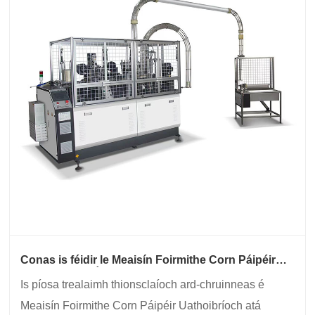
Conas is féidir le Meaisín Foirmithe Corn Páipéir
Uathoibríoch Éifeachtúlacht Táirgthe a Athrú?
Is píosa trealaimh thionsclaíoch ard-chruinneas é
Meaisín Foirmithe Corn Páipéir Uathoibríoch atá