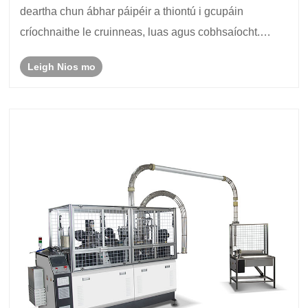
deartha chun ábhar páipéir a thiontú i gcupáin
críochnaithe le cruinneas, luas agus cobhsaíocht.
Comhtháthaíonn sé beathú, téamh, séalaithe, oiling,
Leigh Nios mo
punching bun, knurling bun, tlú, agus cruachta
cupáin......