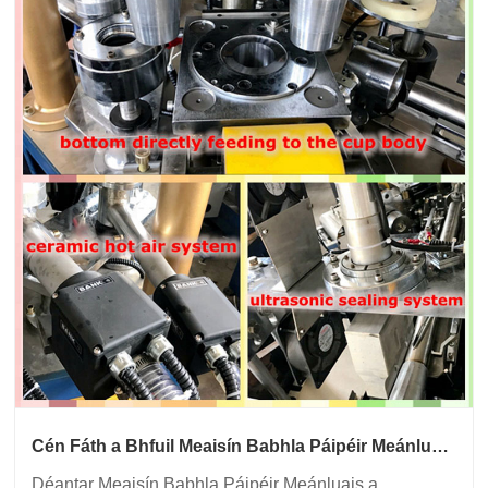
Cén Fáth a Bhfuil Meaisín Babhla Páipéir Meánluais
Ag Teacht ar an Rogha is Fearr le haghaidh
Déantar Meaisín Babhla Páipéir Meánluais a