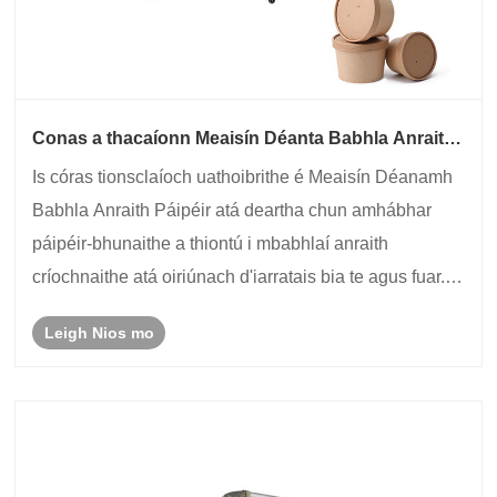
Conas a thacaíonn Meaisín Déanta Babhla Anraith
Páipéir le Táirgeadh Pacáistithe Bia Inscálaithe?
Is córas tionsclaíoch uathoibrithe é Meaisín Déanamh
Babhla Anraith Páipéir atá deartha chun amhábhar
páipéir-bhunaithe a thiontú i mbabhlaí anraith
críochnaithe atá oiriúnach d'iarratais bia te agus fuar.
Úsáidtear na meaisíní seo go forleathan sa tionscal
Leigh Nios mo
pacáistithe bia, go háirithe ag monaróirí ......