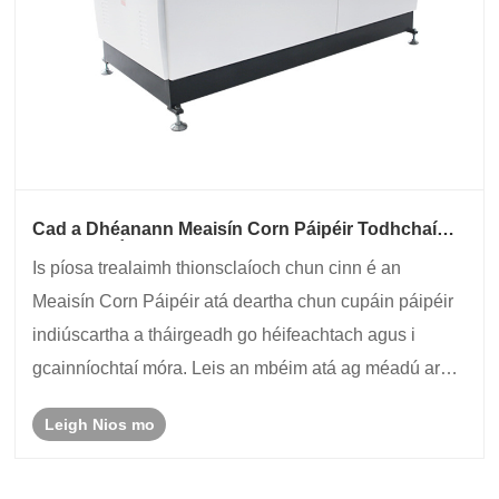
Cad a Dhéanann Meaisín Corn Páipéir Todhchaí
Pacáistiú Éicea-Cháirdiúil?
Is píosa trealaimh thionsclaíoch chun cinn é an
Meaisín Corn Páipéir atá deartha chun cupáin páipéir
indiúscartha a tháirgeadh go héifeachtach agus i
gcainníochtaí móra. Leis an mbéim atá ag méadú ar
chosaint an chomhshaoil ​​agus laghdú domhanda ar
Leigh Nios mo
dhramhaíl plaisteach, tá an cupán páipéir ina siom......