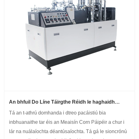
An bhfuil Do Líne Táirgthe Réidh le haghaidh
Meaisín Corn Páipéir na Chéad Ghlúin Eile?
Tá an t-athrú domhanda i dtreo pacáistiú bia
inbhuanaithe tar éis an Meaisín Corn Páipéir a chur i
lár na nuálaíochta déantúsaíochta. Tá gá le sioncrónú