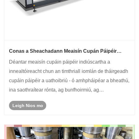
Conas a Sheachadann Meaisín Cupán Páipéir
Indiúscartha Luas, Beachtas agus Táirgeadh Réidh
Déantar meaisín cupáin páipéir indiúscartha a
don Todhchaí?
innealtóireacht chun an timthriall iomlán de tháirgeadh
cupáin páipéir a uathoibriú - ó amhpháipéar a bheathú,
ina saothraítear rónta, ag bunfhoirmiú, ag
réamhthéamh, ag cniotáil, ag tlú, go dtí an
Leigh Nios mo
urscaoileadh cupán deiridh. Comhtháthaíonn sé
teicneolaí......