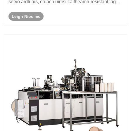
servo ardluais, cruach uirlisí caitheamh-resistant, agus
córais téimh ilstáisiúin chun clár páipéar amh a thiontú
Leigh Nios mo
ina chupáin indiúscartha atá déan......