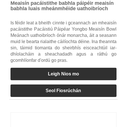
Meaisín pacáistithe babhla páipéir meaisín
babhla luais mheánmhéide uathoibríoch
Is féidir leat a bheith cinnte i gceannach an mheaisín
pacáistithe Pacáistiú Páipéar Yongbo Meaisín Bowl
Meánach uathoibríoch ónár monarcha, áit a seasann
muid le bearta rialaithe cáilíochta déine. Ina theannta
sin, táimid tiomanta do sheirbhís eisceachtúil iar-
dhíolacháin a sheachadadh agus a ráthú go
gcomhlíonfar d'ordú go pras.
Leigh Nios mo
Seol Fiosrúchán