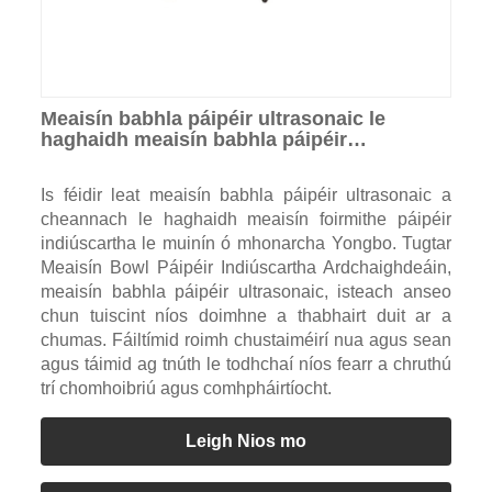
Meaisín babhla páipéir ultrasonaic le
haghaidh meaisín babhla páipéir
indiúscartha
Is féidir leat meaisín babhla páipéir ultrasonaic a
cheannach le haghaidh meaisín foirmithe páipéir
indiúscartha le muinín ó mhonarcha Yongbo. Tugtar
Meaisín Bowl Páipéir Indiúscartha Ardchaighdeáin,
meaisín babhla páipéir ultrasonaic, isteach anseo
chun tuiscint níos doimhne a thabhairt duit ar a
chumas. Fáiltímid roimh chustaiméirí nua agus sean
agus táimid ag tnúth le todhchaí níos fearr a chruthú
trí chomhoibriú agus comhpháirtíocht.
Leigh Nios mo