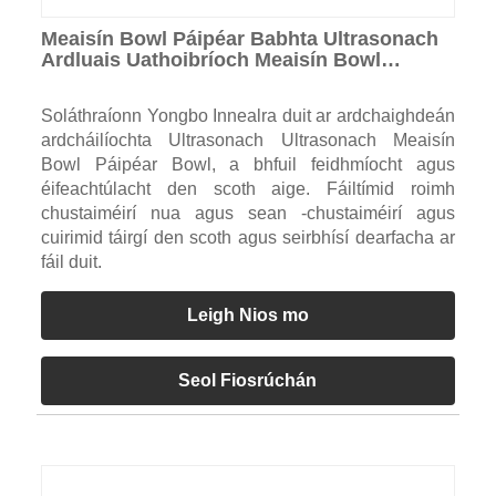
Meaisín Bowl Páipéar Babhta Ultrasonach
Ardluais Uathoibríoch Meaisín Bowl
Páipéar Babhta
Soláthraíonn Yongbo Innealra duit ar ardchaighdeán
ardcháilíochta Ultrasonach Ultrasonach Meaisín
Bowl Páipéar Bowl, a bhfuil feidhmíocht agus
éifeachtúlacht den scoth aige. Fáiltímid roimh
chustaiméirí nua agus sean -chustaiméirí agus
cuirimid táirgí den scoth agus seirbhísí dearfacha ar
fáil duit.
Leigh Nios mo
Seol Fiosrúchán