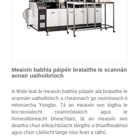
Meaisín babhla páipéir brataithe le scannán
aonair uathoibríoch
Is féidir leat ár meaisín babhla páipéir atá brataithe le
scannán uathoibríoch a cheannach go muiníneach ó
mhonarcha Yongbo. Tá an meaisín seo tógtha le
teicneolaíocht ceannródaíoch agus le
hinnealtóireacht bheachtais, tá an meaisín seo
deartha chun éifeachtúlacht táirgthe a bharrfheabhsú
agus chun cáilíocht táirge níos fearr a ráthú.