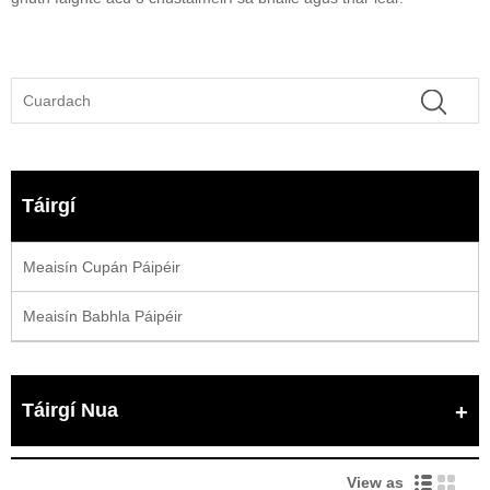
Táirgí
Meaisín Cupán Páipéir
Meaisín Babhla Páipéir
Táirgí Nua
View as