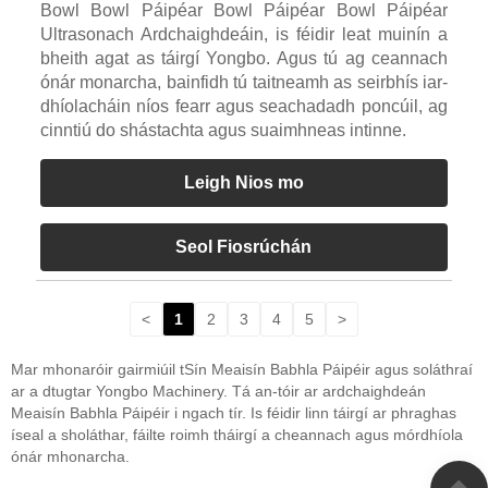
Bowl Bowl Páipéar Bowl Páipéar Bowl Páipéar
Ultrasonach Ardchaighdeáin, is féidir leat muinín a
bheith agat as táirgí Yongbo. Agus tú ag ceannach
ónár monarcha, bainfidh tú taitneamh as seirbhís iar-
dhíolacháin níos fearr agus seachadadh poncúil, ag
cinntiú do shástachta agus suaimhneas intinne.
Leigh Nios mo
Seol Fiosrúchán
<
1
2
3
4
5
>
Mar mhonaróir gairmiúil tSín Meaisín Babhla Páipéir agus soláthraí
ar a dtugtar Yongbo Machinery. Tá an-tóir ar ardchaighdeán
Meaisín Babhla Páipéir i ngach tír. Is féidir linn táirgí ar phraghas
íseal a sholáthar, fáilte roimh tháirgí a cheannach agus mórdhíola
ónár mhonarcha.