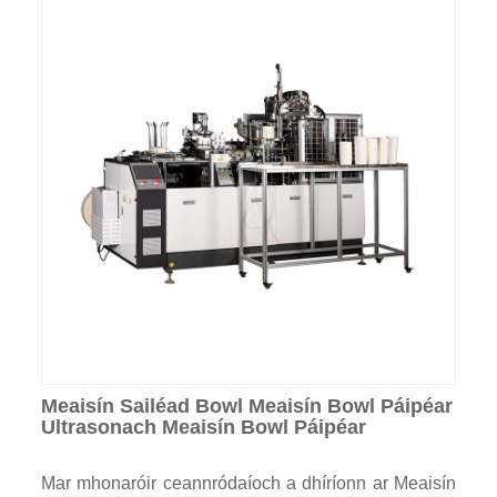
Meaisín Sailéad Bowl Meaisín Bowl Páipéar
Ultrasonach Meaisín Bowl Páipéar
Mar mhonaróir ceannródaíoch a dhíríonn ar Meaisín