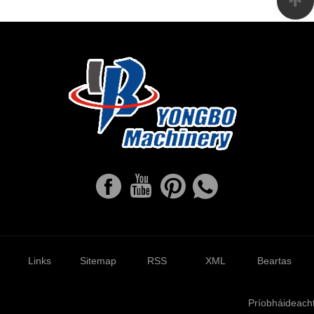
Links
Sitemap
RSS
XML
Beartas
Príobháideach