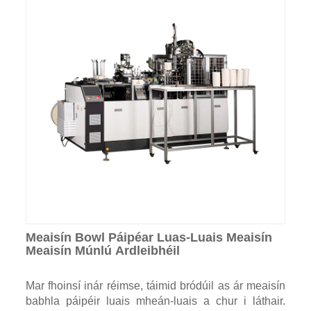
Meaisín Bowl Páipéar Luas-Luais Meaisín
Meaisín Múnlú Ardleibhéil
Mar fhoinsí inár réimse, táimid bródúil as ár meaisín
babhla páipéir luais mheán-luais a chur i láthair.