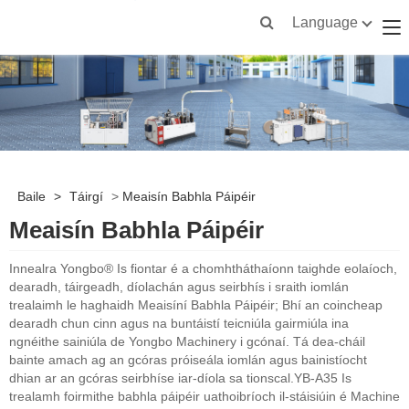
Language
Baile
>
Táirgí
>
Meaisín Babhla Páipéir
Meaisín Babhla Páipéir
Innealra Yongbo® Is fiontar é a chomhtháthaíonn taighde eolaíoch,
dearadh, táirgeadh, díolachán agus seirbhís i sraith iomlán
trealaimh le haghaidh Meaisíní Babhla Páipéir; Bhí an coincheap
dearadh chun cinn agus na buntáistí teicniúla gairmiúla ina
ngnéithe sainiúla de Yongbo Machinery i gcónaí. Tá dea-cháil
bainte amach ag an gcóras próiseála iomlán agus bainistíocht
dhian ar an gcóras seirbhíse iar-díola sa tionscal.YB-A35 Is
trealamh foirmithe babhla páipéir uathoibríoch il-stáisiúin é Machine