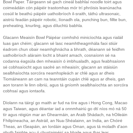
Bowl Paper. Táirgeann sé gach cineál babhlaí noodle toirt agus
coimeádáin cón páipéir trastomhas mór trí phróisis leanúnacha
cosúil le beathú páipéir uathoibríoch il-sraith, táthú ultrasonaic,
aistriú feadán páipéir robotic, líonadh ola, punching bun, fillte bun,
preheating, knurling, agus díluchtú babhla.
Glacann Meaisín Bowl Páipéar comhshó minicíochta agus rialáil
luas gan chéim; glacann sé lasc neamhtheagmhála faoi stiúir
éadrom chun obair neamhghnácha a bhrath, déanann sé feidhm
uathoibríoch aláraim locht a bhaint amach, cosnaíonn sé na
codanna éagsúla den mheaisín ó imbhualadh, agus feabhsaíonn
sé cobhsaíocht agus saolré an mheaisín; glacann an stáisiún
sealbhaíochta sorcóra neamhspleách ar chlé agus ar dheis
Tiomáineann an cam na teanntáin cupán chlé agus ar dheis, gan
aon torann le linn oibriú, agus tá gníomh sealbhaíochta an sorcóra
cobhsaí agus iontaofa.
Díolann na táirgí go maith ar fud na tíre agus i Hong Cong, Macao
agus Taiwan, agus déantar iad a onnmhairiú go dtí níos mó ná 50
tír agus réigiún mar an Ghearmáin, an Araib Shádach, na hOileáin
Fhilipíneacha, an Astráil, an Nua-Shéalainn, an India, an Chóiré
Theas, an tSeapáin, an Iordáin agus Oman, agus tá moladh d'aon
ghuth faighte acu ó chustaiméirí sa bhaile agus thar lear.