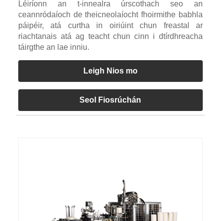
Léiríonn an t-innealra úrscothach seo an
ceannródaíoch de theicneolaíocht fhoirmithe babhla
páipéir, atá curtha in oiriúint chun freastal ar
riachtanais atá ag teacht chun cinn i dtírdhreacha
táirgthe an lae inniu.
Leigh Nios mo
Seol Fiosrúchán