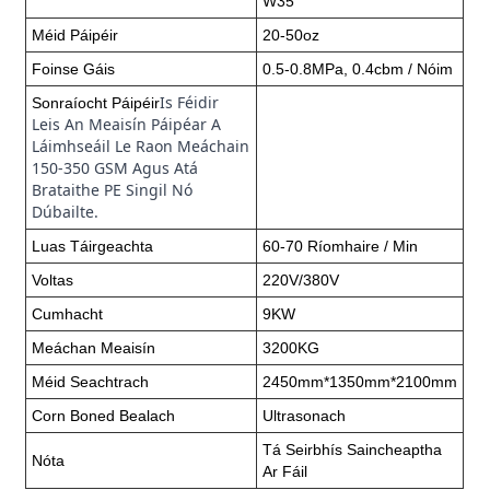
W35
Méid Páipéir
20-50oz
Foinse Gáis
0.5-0.8MPa, 0.4cbm / Nóim
Is Féidir
Sonraíocht Páipéir
Leis An Meaisín Páipéar A
Láimhseáil Le Raon Meáchain
150-350 GSM Agus Atá
Brataithe PE Singil Nó
Dúbailte.
Luas Táirgeachta
60-70 Ríomhaire / Min
Voltas
220V/380V
Cumhacht
9KW
Meáchan Meaisín
3200KG
Méid Seachtrach
2450mm*1350mm*2100mm
Corn Boned Bealach
Ultrasonach
Tá Seirbhís Saincheaptha
Nóta
Ar Fáil