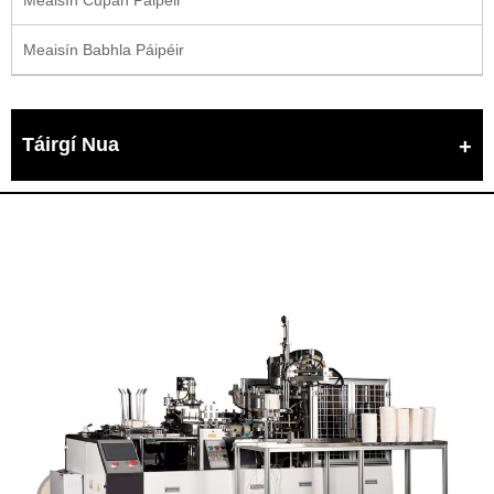
Meaisín Babhla Páipéir
Táirgí Nua