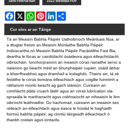
Seol Fiosrúchán
1022 Íoslódáil PDF
Facebook
X
WhatsApp
Pinterest
LinkedIn
Share
Cur síos ar an Táirge
Tá an Meaisín Babhla Páipéir Uathoibríoch Meánluais Nua, ar
a dtugtar freisin an Meaisín Múnlaithe Babhla Páipéir
Indiúscartha nó Meaisín Babhla Páipéir Pacáistithe Fast Bia,
deartha le fócas ar cairdiúlacht úsáideora agus éifeachtúlacht
oibriúcháin. Ionchorpraíonn an meaisín córas rianaithe servo a
rialaíonn go beacht méid an bhunpháipéir cupáin, úsáid ábhar
a bharrfheabhsú agus dramhaíl a íoslaghdú. Thairis sin, tá sé
feistithe le córas tiomána éifeachtach agus coigilte fuinnimh a
ráthaíonn múnlú beacht ag gach stáisiún. Cuireann an
comhlacht pláta cruach láidir agus an córas lubrication ola-
spraeála le marthanacht agus cobhsaíocht an mheaisín le linn
oibríocht leathnaithe. Go hachomair, cuireann an meaisín seo
réiteach an-éifeachtach agus éasca le húsáid le haghaidh
foirmiú babhla páipéir, ag cinntiú táirgeadh éifeachtach ó
thaobh costais agus iontaofa.