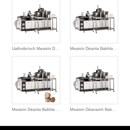
Uathoibríoch Meaisín Déanamh Babhla Páipéir
Meaisín Déanta Babhla Páipéar Méid Mór
Meaisín Déanta Babhla Anraith Páipéir
Meaisín Déanamh Babhla Páipéir go hiomlán uathoibríoch