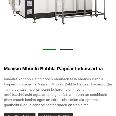
Meaisín Mhúnlú Babhla Páipéar Indiúscartha
Innealra Yongbo Uathoibríoch Meánach Nua Meaisín Babhla
Páipéir Indiúscartha Meaisín Mhúnlú Babhla Páipéar Pacáistiú Bia
Tá na buntáistí a bhaineann le hardfheidhmíocht,
ardéifeachtúlacht agus ardchaighdeán; cinntíonn an comhlacht
pláta cruach iomlán agus an córas lubrication ola-spraeála
gnáthoibriú agus cobhsaí fadtéarmach an trealaimh.