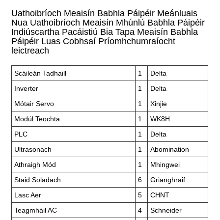
Uathoibríoch Meaisín Babhla Páipéir Meánluais
Nua Uathoibríoch Meaisín Mhúnlú Babhla Páipéir
Indiúscartha Pacáistiú Bia Tapa Meaisín Babhla
Páipéir Luas Cobhsaí Príomhchumraíocht
leictreach
Scáileán Tadhaill
1
Delta
Inverter
1
Delta
Mótair Servo
1
Xinjie
Modúl Teochta
1
WK8H
PLC
1
Delta
Ultrasonach
1
Abomination
Athraigh Mód
1
Mhingwei
Staid Soladach
6
Grianghraif
Lasc Aer
5
CHNT
Teagmháil AC
4
Schneider