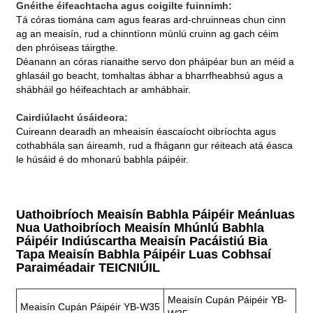
Gnéithe éifeachtacha agus coigilte fuinnimh:
Tá córas tiomána cam agus fearas ard-chruinneas chun cinn
ag an meaisín, rud a chinntíonn múnlú cruinn ag gach céim
den phróiseas táirgthe.
Déanann an córas rianaithe servo don pháipéar bun an méid a
ghlasáil go beacht, tomhaltas ábhar a bharrfheabhsú agus a
shábháil go héifeachtach ar amhábhair.
Cairdiúlacht úsáideora:
Cuireann dearadh an mheaisín éascaíocht oibríochta agus
cothabhála san áireamh, rud a fhágann gur réiteach atá éasca
le húsáid é do mhonarú babhla páipéir.
Uathoibríoch Meaisín Babhla Páipéir Meánluas
Nua Uathoibríoch Meaisín Mhúnlú Babhla
Páipéir Indiúscartha Meaisín Pacáistiú Bia
Tapa Meaisín Babhla Páipéir Luas Cobhsaí
Paraiméadair TEICNIÚIL
Meaisín Cupán Páipéir YB-
Meaisín Cupán Páipéir YB-W35