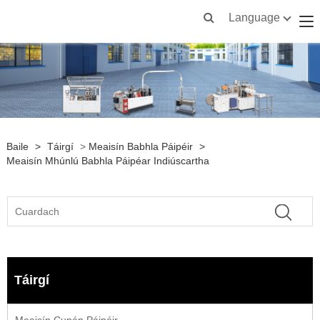
Language
Baile
>
Táirgí
>
Meaisín Babhla Páipéir
>
Meaisín Mhúnlú Babhla Páipéar Indiúscartha
Táirgí
Meaisín Cupán Páipéir