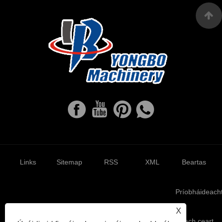
Links
Sitemap
RSS
XML
Beartas
Príobháideach
X
Cóipcheart © 2022 Ruian Yongbo Machinery Co., Ltd. Gach ceart