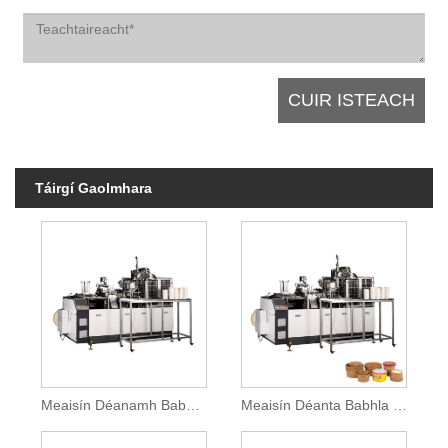
Táirgí Gaolmhara
Meaisín Déanamh Babhla Páipéir Chliste Ardluais
Meaisín Déanta Babhla Bia Páipéar Indiúscartha