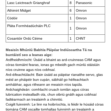
Lasc Leictreach Grianghraf
8
Panasonic
Athimirt Midget
6
Omron
Códóir
1
Omron
Pláta Formhéadúcháin PLC
1
Omron
Cosantóir Ordú Céime
1
CHNT
Meaisín Mhúnlú Babhla Páipéar Indiúscartha
Tá na
buntáistí seo a leanas aige:
Ardfheidhmíocht: Úsáid a bhaint as ard-cruinneas CAM agus
córas tiomáint fearas, ionas go mbeidh gach múnlú stáisiúin
níos cruinne agus níos cobhsaí.
Ard-éifeachtúlacht: Bain úsáid as páipéar rianaithe servo, glas
méid an pháipéir bun cupán, sábháil go héifeachtach
amhábhar, agus ritheann an meaisín níos tapúla.
Ardchaighdeán: comhlacht cruach iomlán agus córas
lubrication instealladh ola, chun oibriú gnáth agus cobhsaí
fadtéarmach an trealaimh a chinntiú.
Coigilt fuinnimh: Le linn na hoibríochta, is féidir le húsáid córas
tiomána CAM oscailte tomhaltas fuinnimh an trealaimh a