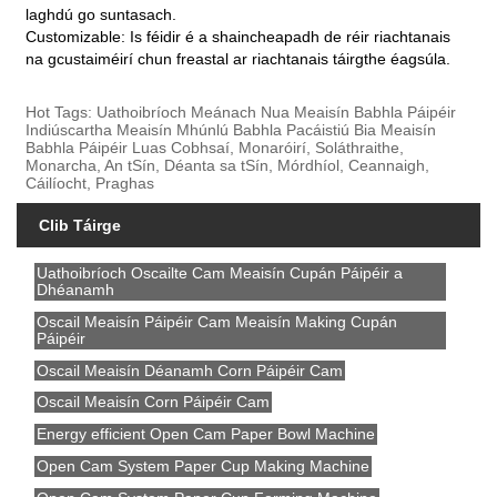
laghdú go suntasach.
Customizable: Is féidir é a shaincheapadh de réir riachtanais
na gcustaiméirí chun freastal ar riachtanais táirgthe éagsúla.
Hot Tags: Uathoibríoch Meánach Nua Meaisín Babhla Páipéir
Indiúscartha Meaisín Mhúnlú Babhla Pacáistiú Bia Meaisín
Babhla Páipéir Luas Cobhsaí, Monaróirí, Soláthraithe,
Monarcha, An tSín, Déanta sa tSín, Mórdhíol, Ceannaigh,
Cáilíocht, Praghas
Clib Táirge
Uathoibríoch Oscailte Cam Meaisín Cupán Páipéir a
Dhéanamh
Oscail Meaisín Páipéir Cam Meaisín Making Cupán
Páipéir
Oscail Meaisín Déanamh Corn Páipéir Cam
Oscail Meaisín Corn Páipéir Cam
Energy efficient Open Cam Paper Bowl Machine
Open Cam System Paper Cup Making Machine