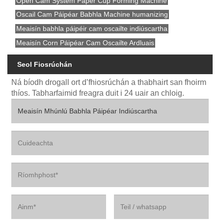
Open Cam System Paper Cup Forming Machine
Oscail Cam Páipéar Babhla Machine humanizing
Meaisín babhla páipéir cam oscailte indiúscartha
Meaisín Corn Páipéar Cam Oscailte Ardluais
Seol Fiosrúchán
Ná bíodh drogall ort d’fhiosrúchán a thabhairt san fhoirm
thíos. Tabharfaimid freagra duit i 24 uair an chloig.