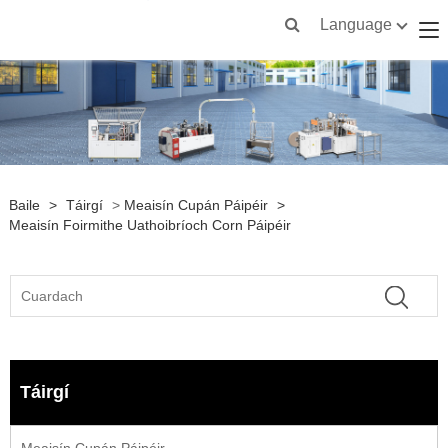
Language
Baile
>
Táirgí
>
Meaisín Cupán Páipéir
>
Meaisín Foirmithe Uathoibríoch Corn Páipéir
Táirgí
Meaisín Cupán Páipéir