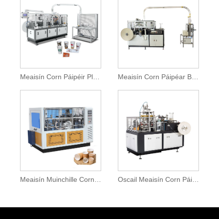
Meaisín Corn Páipéir Pláta Aonair Peann Cam
Meaisín Corn Páipéar Bosca Gear
Meaisín Muinchille Corn Páipéar Balla Dúbailte
Oscail Meaisín Corn Páipéir Cam