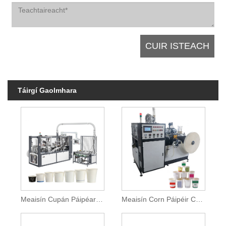
Táirgí Gaolmhara
Meaisín Cupán Páipéar Indiúscartha
Meaisín Corn Páipéir Cam Oscailte Pláta Aonair Ardluais