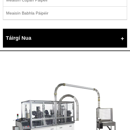
Meaisín Babhla Páipéir
Táirgí Nua