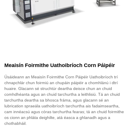
Meaisín Foirmithe Uathoibríoch Corn Páipéir
Úsáideann an Meaisín Foirmithe Corn Páipéir Uathoibríoch trí
chnapchlár chun foirmiú an chupáin páipéir a chomhlánú i dtrí
huaire. Glacann sé struchtúr deartha deisce chun an chuid
comhdhéanta agus an chuid tarchurtha a leithlisiú. Tá an chuid
tarchurtha deartha sa bhosca fráma, agus glacann sé an
lubrication spraeála uathoibríoch tarchurtha ais fadaimseartha,
cam innéacsú agus córas tarchurtha fearas; tá an chuid foirmithe
os cionn an phláta deighilte, atá éasca a ghlanadh agus a
chothabháil.