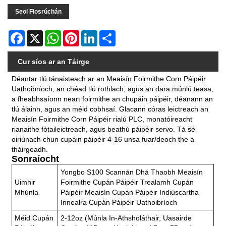
Seol Fiosrúchán
Facebook
X
WhatsApp
Pinterest
LinkedIn
Share
Cur síos ar an Táirge
Déantar tlú tánaisteach ar an Meaisín Foirmithe Corn Páipéir
Uathoibríoch, an chéad tlú rothlach, agus an dara múnlú teasa,
a fheabhsaíonn neart foirmithe an chupáin páipéir, déanann an
tlú álainn, agus an méid cobhsaí. Glacann córas leictreach an
Meaisín Foirmithe Corn Páipéir rialú PLC, monatóireacht
rianaithe fótaileictreach, agus beathú páipéir servo. Tá sé
oiriúnach chun cupáin páipéir 4-16 unsa fuar/deoch the a
tháirgeadh.
Sonraíocht
Yongbo S100 Scannán Dhá Thaobh Meaisín
Uimhir
Foirmithe Cupán Páipéir Trealamh Cupán
Mhúnla
Páipéir Meaisín Cupán Páipéir Indiúscartha
Innealra Cupán Páipéir Uathoibríoch
Méid Cupán
2-12oz (Múnla In-Athsholáthair, Uasairde