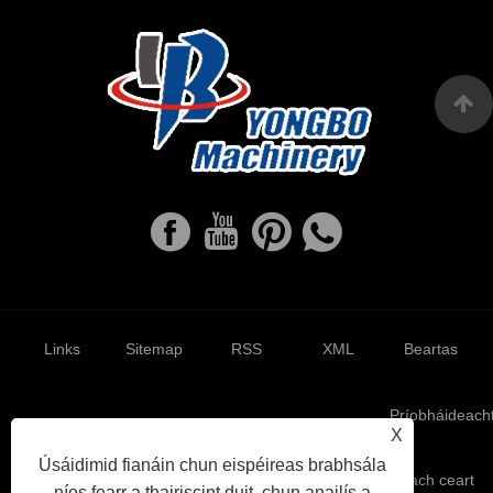
Links
Sitemap
RSS
XML
Beartas
Príobháideach
X
Úsáidimid fianáin chun eispéireas brabhsála
Cóipcheart © 2022 Ruian Yongbo Machinery Co., Ltd. Gach ceart
níos fearr a thairiscint duit, chun anailís a