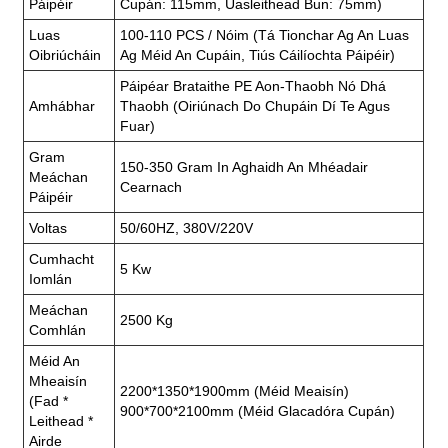
Páipéir
Cupán: 115mm, Uasleithead Bun: 75mm)
Luas
100-110 PCS / Nóim (tá Tionchar Ag An Luas
Oibriúcháin
Ag Méid An Cupáin, Tiús Cáilíochta Páipéir)
Páipéar Brataithe PE Aon-Thaobh Nó Dhá
Amhábhar
Thaobh (oiriúnach Do Chupáin Dí Te Agus
Fuar)
Gram
150-350 Gram In Aghaidh An Mhéadair
Meáchan
Cearnach
Páipéir
Voltas
50/60HZ, 380V/220V
Cumhacht
5 Kw
Iomlán
Meáchan
2500 Kg
Comhlán
Méid An
Mheaisín
2200*1350*1900mm (méid Meaisín)
(fad *
900*700*2100mm (méid Glacadóra Cupán)
Leithead *
Airde