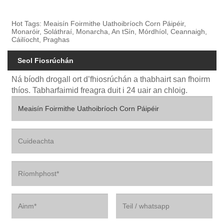
Hot Tags: Meaisín Foirmithe Uathoibríoch Corn Páipéir,
Monaróir, Soláthraí, Monarcha, An tSín, Mórdhíol, Ceannaigh,
Cáilíocht, Praghas
Seol Fiosrúchán
Ná bíodh drogall ort d’fhiosrúchán a thabhairt san fhoirm
thíos. Tabharfaimid freagra duit i 24 uair an chloig.