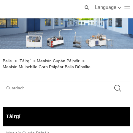
Language
Baile
>
Táirgí
>
Meaisín Cupán Páipéir
>
Meaisín Muinchille Corn Páipéar Balla Dúbailte
Táirgí
Meaisín Cupán Páipéir