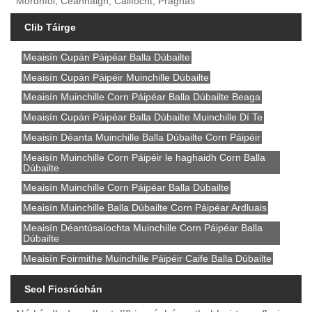
Mórdhíol, Ceannaigh, Cáilíocht, Praghas
Clib Táirge
Meaisín Cupán Páipéar Balla Dúbailte
Meaisín Cupán Páipéir Muinchille Dúbailte
Meaisín Muinchille Corn Páipéar Balla Dúbailte Beaga
Meaisín Cupán Páipéar Balla Dúbailte Muinchille Dí Te
Meaisín Déanta Muinchille Balla Dúbailte Corn Páipéir
Meaisín Muinchille Corn Páipéir le haghaidh Corn Balla
Dúbailte
Meaisín Muinchille Corn Páipéar Balla Dúbailte
Meaisín Muinchille Balla Dúbailte Corn Páipéar Ardluais
Meaisín Déantúsaíochta Muinchille Corn Páipéar Balla
Dúbailte
Meaisín Foirmithe Muinchille Páipéir Caife Balla Dúbailte
Seol Fiosrúchán