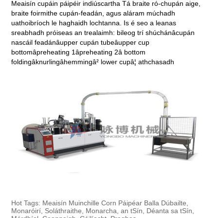
Meaisín cupáin páipéir indiúscartha Tá braite ró-chupán aige,
braite foirmithe cupán-feadán, agus aláram múchadh
uathoibríoch le haghaidh lochtanna. Is é seo a leanas
sreabhadh próiseas an trealaimh: bileog trí shúchánâcupán
nascáil feadánâupper cupán tubeâupper cup
bottomâpreheating 1âpreheating 2â bottom
foldingâknurlingâhemmingâ² lower cupâ¦ athchasadh
Hot Tags: Meaisín Muinchille Corn Páipéar Balla Dúbailte,
Monaróirí, Soláthraithe, Monarcha, an tSín, Déanta sa tSín,