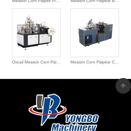
Meaisín Corn Páipéir Pláta Aonair Peann Cam
Meaisín Corn Páipéar Bosca Gear
Oscail Meaisín Corn Páipéir Cam
Meaisín Corn Páipéar Córas Gear Ardluais