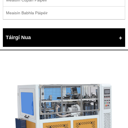
Meaisín Babhla Páipéir
Táirgí Nua