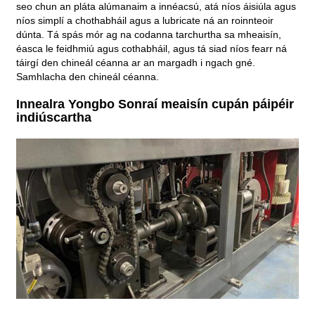
seo chun an pláta alúmanaim a innéacsú, atá níos áisiúla agus
níos simplí a chothabháil agus a lubricate ná an roinnteoir
dúnta. Tá spás mór ag na codanna tarchurtha sa mheaisín,
éasca le feidhmiú agus cothabháil, agus tá siad níos fearr ná
táirgí den chineál céanna ar an margadh i ngach gné.
Samhlacha den chineál céanna.
Innealra Yongbo Sonraí meaisín cupán páipéir
indiúscartha