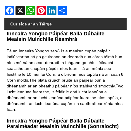
Facebook
X
WhatsApp
Pinterest
LinkedIn
Share
Cur síos ar an Táirge
Innealra Yongbo Páipéar Balla Dúbailte
Meaisín Muinchille Réamhrá
Tá an Innealra Yongbo seo® Is é meaisín cupán páipéir
indiúscartha ná go gcuireann an dearadh nua córas téimh bun
níos mó ná an sean-dearadh a fhágann go bhfuil éifeacht
séalaithe an chupáin páipéir níos fearr. Tá an múnla seo
feistithe le 10 múnlaí Corn, a oibríonn níos tapúla ná an sean 8
Corn molds.The pláta cruach brúite an páipéar bun a
dhéanamh ar an bheathú páipéar níos stablyand smoothly.Two
lucht leanúna fuaraithe, is féidir le dhá lucht leanúna a
dhéanamh ar an lucht leanúna páipéar fuaraithe níos tapúla, a
dhéanamh. an lucht leanúna cupán ina saothraítear rónta níos
fearr.
Innealra Yongbo Páipéar Balla Dúbailte
Paraiméadar Meaisín Muinchille (Sonraíocht)