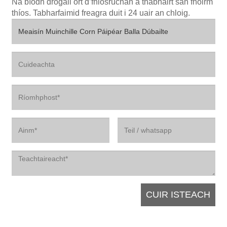
Ná bíodh drogall ort d’fhiosrúchán a thabhairt san fhoirm
thíos. Tabharfaimid freagra duit i 24 uair an chloig.