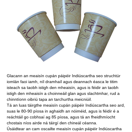
Glacann an meaisín cupán páipéir Indiúscartha seo struchtúr
iomlán faoi iamh, níl dramhaíl agus deannach éasca le titim
isteach sa taobh istigh den mheaisín, agus is féidir an taobh
istigh den mheaisín a choinneáil glan agus slachtmhar, rud a
chinntíonn oibriú tapa an tarchurtha meicniúil.
Tá an luas táirgthe meaisín cupán páipéir Indiúscartha seo ard,
suas le 80-90 píosa in aghaidh an nóiméid, agus is féidir é a
reáchtáil go cobhsaí ag 85 píosa, agus tá an fheidhmíocht
chostais níos airde ná táirgí den chineál céanna.
Úsáidtear an cam oscailte meaisín cupán páipéir Indiúscartha