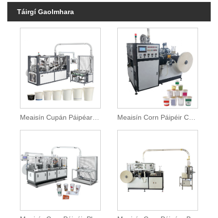
Táirgí Gaolmhara
Meaisín Cupán Páipéar Indiúscartha
Meaisín Corn Páipéir Cam Oscailte Pláta Aonair Ardluais