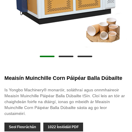
Meaisín Muinchille Corn Páipéar Balla Dúbailte
Is Yongbo Machinery® monaróir, soláthraí agus onnmhaireoir
Meaisín Muinchille Páipéar Balla Dúbailte tSín. Cloí leis an tóir ar
chaighdeán foirfe na dtáirgí, ionas go mbeidh ár Meaisín
Muinchille Corn Páipéar Balla Dúbailte sásta ag go leor
custaiméirí.
Seol Fiosrúchán
1022 Íoslódáil PDF