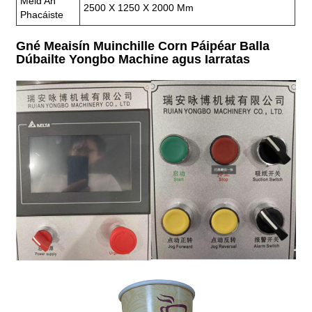
Méid An
2500 X 1250 X 2000 Mm
Phacáiste
Gné Meaisín Muinchille Corn Páipéar Balla
Dúbailte Yongbo Machine agus Iarratas