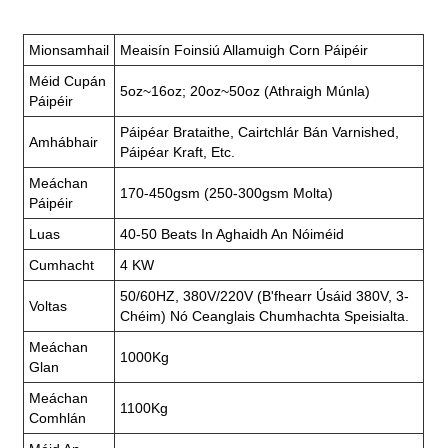
Mionsamhail
Meaisín Foinsiú Allamuigh Corn Páipéir
Méid Cupán
5oz~16oz; 20oz~50oz (athraigh Múnla)
Páipéir
Páipéar Brataithe, Cairtchlár Bán Varnished,
Amhábhair
Páipéar Kraft, Etc.
Meáchan
170-450gsm (250-300gsm Molta)
Páipéir
Luas
40-50 Beats In Aghaidh An Nóiméid
Cumhacht
4 KW
50/60HZ, 380V/220V (b'fhearr Úsáid 380V, 3-
Voltas
Chéim) Nó Ceanglais Chumhachta Speisialta.
Meáchan
1000Kg
Glan
Meáchan
1100Kg
Comhlán