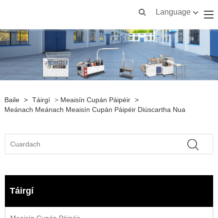
Language
Baile
>
Táirgí
>
Meaisín Cupán Páipéir
>
Meánach Meánach Meaisín Cupán Páipéir Diúscartha Nua
Táirgí
Meaisín Cupán Páipéir