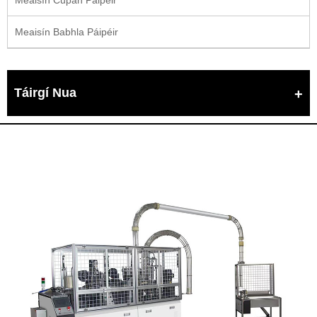
Meaisín Babhla Páipéir
Táirgí Nua