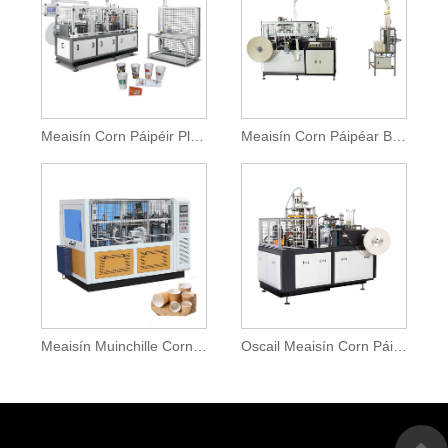
Meaisín Corn Páipéir Pláta Aonair Peann Cam
Meaisín Corn Páipéar Bosca Gear
Meaisín Muinchille Corn Páipéar Balla Dúbailte
Oscail Meaisín Corn Páipéir Cam