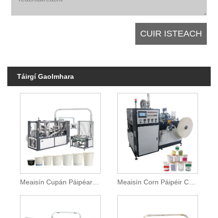
Táirgí Gaolmhara
Meaisín Cupán Páipéar Indiúscartha
Meaisín Corn Páipéir Cam Oscailte Pláta Aonair Ardluais