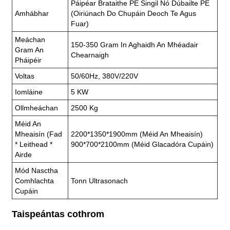
Páipéar Brataithe PE Singil Nó Dúbailte PE
Amhábhar
(oiriúnach Do Chupáin Deoch Te Agus
Fuar)
Meáchan
150-350 Gram In Aghaidh An Mhéadair
Gram An
Chearnaigh
Pháipéir
Voltas
50/60Hz, 380V/220V
Iomláine
5 KW
Ollmheáchan
2500 Kg
Méid An
Mheaisín (fad
2200*1350*1900mm (méid An Mheaisín)
* Leithead *
900*700*2100mm (méid Glacadóra Cupáin)
Airde
Mód Nasctha
Comhlachta
Tonn Ultrasonach
Cupáin
Taispeántas cothrom