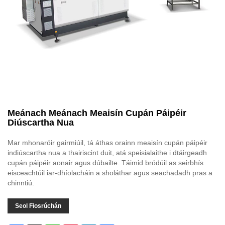
Meánach Meánach Meaisín Cupán Páipéir
Diúscartha Nua
Mar mhonaróir gairmiúil, tá áthas orainn meaisín cupán páipéir
indiúscartha nua a thairiscint duit, atá speisialaithe i dtáirgeadh
cupán páipéir aonair agus dúbailte. Táimid bródúil as seirbhís
eisceachtúil iar-dhíolacháin a sholáthar agus seachadadh pras a
chinntiú.
Seol Fiosrúchán