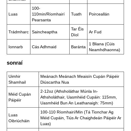
100-
Luas
110min/ríomhairí
Tuath
Poirceallán
Pearsanta
Tar Éis
Trádmharc
Saincheaptha
Ar Fud
Díol
1 Bliana (cúis
Ionnarb
Cás Adhmaid
Baránta
Neamhdhaonna)
sonraí
Uimhir
Meánach Meánach Meaisín Cupán Páipéir
Shamhail
Diúscartha Nua
2-12oz (athsholáthar Múnla In-
Méid Cupán
Athsholáthair, Uasmhéid Cupáin: 115mm,
Páipéir
Uasmhéid Bun An Leathanaigh: 75mm)
100-110 Ríomhairí/min (tá Tionchar Ag
Luas
Méid Cupáin, Tiús Ar Chaighdeán Páipéir Ar
Oibriúcháin
Luas)