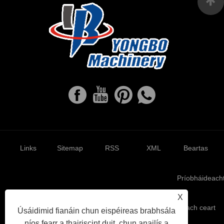
Links
Sitemap
RSS
XML
Beartas
Príobháideach
X
Cóipcheart © 2022 Ruian Yongbo Machinery Co., Ltd. Gach ceart
Úsáidimid fianáin chun eispéireas brabhsála
ar cosaint
níos fearr a thairiscint duit, chun anailís a