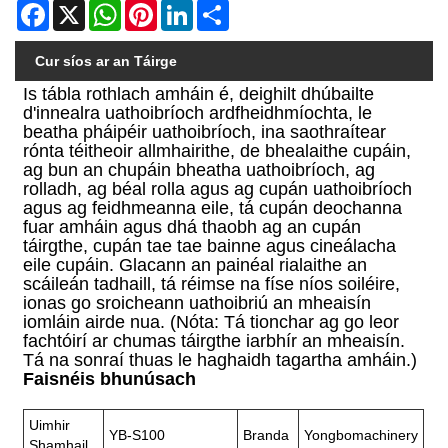
Facebook
X
WhatsApp
Pinterest
LinkedIn
Share
Cur síos ar an Táirge
Is tábla rothlach amháin é, deighilt dhúbailte
d'innealra uathoibríoch ardfheidhmíochta, le
beatha pháipéir uathoibríoch, ina saothraítear
rónta téitheoir allmhairithe, de bhealaithe cupáin,
ag bun an chupáin bheatha uathoibríoch, ag
rolladh, ag béal rolla agus ag cupán uathoibríoch
agus ag feidhmeanna eile, tá cupán deochanna
fuar amháin agus dhá thaobh ag an cupán
táirgthe, cupán tae tae bainne agus cineálacha
eile cupáin. Glacann an painéal rialaithe an
scáileán tadhaill, tá réimse na físe níos soiléire,
ionas go sroicheann uathoibriú an mheaisín
iomláin airde nua. (Nóta: Tá tionchar ag go leor
fachtóirí ar chumas táirgthe iarbhír an mheaisín.
Tá na sonraí thuas le haghaidh tagartha amháin.)
Faisnéis bhunúsach
Uimhir
YB-S100
Branda
Yongbomachinery
Shamhail