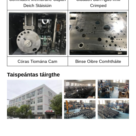
Deich Stáisiúin
Crimped
Córas Tiomána Cam
Binse Oibre Comhtháite
Taispeántas táirgthe