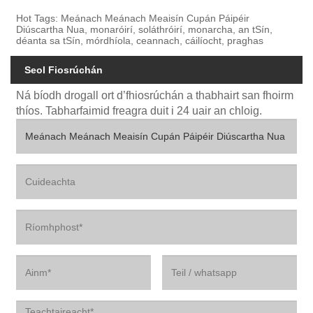
Hot Tags: Meánach Meánach Meaisín Cupán Páipéir
Diúscartha Nua, monaróirí, soláthróirí, monarcha, an tSín,
déanta sa tSín, mórdhíola, ceannach, cáilíocht, praghas
Seol Fiosrúchán
Ná bíodh drogall ort d’fhiosrúchán a thabhairt san fhoirm
thíos. Tabharfaimid freagra duit i 24 uair an chloig.