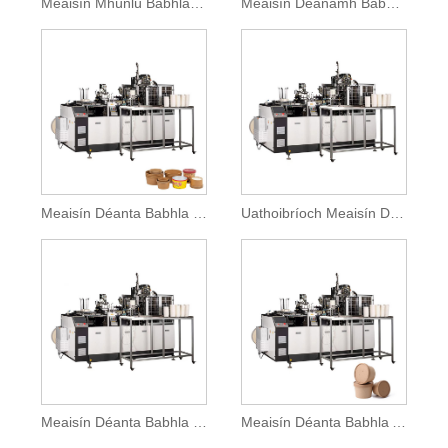
Meaisín Mhúnlú Babhla Páipéar Indiúscartha
Meaisín Déanamh Babhla Páipéir Chliste Ardluais
Meaisín Déanta Babhla Bia Páipéar Indiúscartha
Uathoibríoch Meaisín Déanamh Babhla Páipéir
Meaisín Déanta Babhla Páipéar Méid Mór
Meaisín Déanta Babhla Anraith Páipéir