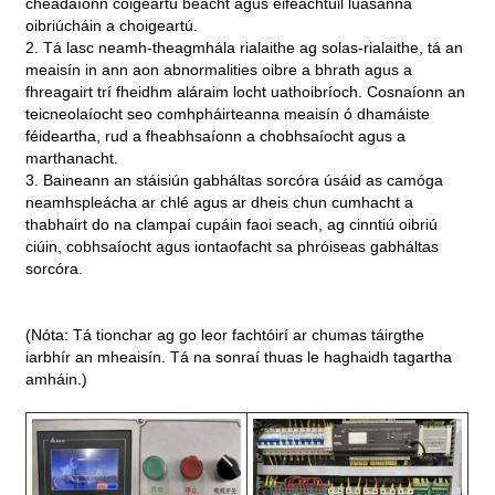
cheadaíonn coigeartú beacht agus éifeachtúil luasanna
oibriúcháin a choigeartú.
2. Tá lasc neamh-theagmhála rialaithe ag solas-rialaithe, tá an
meaisín in ann aon abnormalities oibre a bhrath agus a
fhreagairt trí fheidhm aláraim locht uathoibríoch. Cosnaíonn an
teicneolaíocht seo comhpháirteanna meaisín ó dhamáiste
féideartha, rud a fheabhsaíonn a chobhsaíocht agus a
marthanacht.
3. Baineann an stáisiún gabháltas sorcóra úsáid as camóga
neamhspleácha ar chlé agus ar dheis chun cumhacht a
thabhairt do na clampaí cupáin faoi seach, ag cinntiú oibriú
ciúin, cobhsaíocht agus iontaofacht sa phróiseas gabháltas
sorcóra.
(Nóta: Tá tionchar ag go leor fachtóirí ar chumas táirgthe
iarbhír an mheaisín. Tá na sonraí thuas le haghaidh tagartha
amháin.)