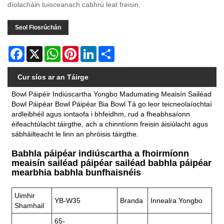
díolacháin tuisceanach cabhrú leat freisin.
Seol Fiosrúchán
Facebook
X
WhatsApp
Pinterest
LinkedIn
Share
Cur síos ar an Táirge
Bowl Páipéir Indiúscartha Yongbo Madumating Meaisín Sailéad
Bowl Páipéar Bowl Páipéar Bia Bowl Tá go leor teicneolaíochtaí
ardleibhéil agus iontaofa i bhfeidhm, rud a fheabhsaíonn
éifeachtúlacht táirgthe, ach a chinntíonn freisin áisiúlacht agus
sábháilteacht le linn an phróisis táirgthe.
Babhla páipéar indiúscartha a fhoirmíonn
meaisín sailéad páipéar sailéad babhla páipéar
mearbhia babhla bunfhaisnéis
Uimhir
YB-W35
Branda
Innealra Yongbo
Shamhail
65-