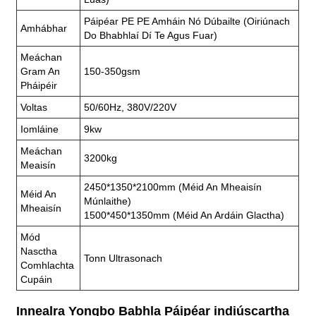
Páipéar PE PE Amháin Nó Dúbailte (oiriúnach
Amhábhar
Do Bhabhlaí Dí Te Agus Fuar)
Meáchan
Gram An
150-350gsm
Pháipéir
Voltas
50/60Hz, 380V/220V
Iomláine
9kw
Meáchan
3200kg
Meaisín
2450*1350*2100mm (Méid An Mheaisín
Méid An
Múnlaithe)
Mheaisín
1500*450*1350mm (méid An Ardáin Glactha)
Mód
Nasctha
Tonn Ultrasonach
Comhlachta
Cupáin
Innealra Yongbo Babhla Páipéar indiúscartha