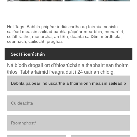
Hot Tags: Babhla páipéar indiúscartha ag foirmiú meaisín
sailéad meaisín sailéad babhla páipéar mearbhia, monaróirí,
soláthraithe, monarcha, an tSín, déanta sa tSín, mórdhíola,
ceannach, cáilíocht, praghas
Seol Fiosrúchán
Ná bíodh drogall ort d’fhiosrúchán a thabhairt san fhoirm
thíos. Tabharfaimid freagra duit i 24 uair an chloig.