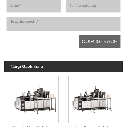
Táirgí Gaolmhara