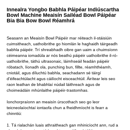
Innealra Yongbo Babhla Páipéar Indiúscartha
Bowl Machine Meaisín Sailéad Bowl Páipéar
Bia Bia Bow Bowl Réamhrá
Seasann an Meaisín Bowl Páipéir mar réiteach il-stáisiúin
cuimsitheach, uathoibrithe go hiomlán le haghaidh táirgeadh
babhla páipéir. Trí shreabhadh oibre gan uaim a chuimsíonn
céimeanna iomadúla ar nós beathú páipéir uathoibrithe il-ró-
uathoibrithe, táthú ultrasonaic, láimhseáil feadán páipéir
róbatach, líonadh ola, punching bun, fillte, réamhthéamh,
cniotáil, agus díluchtú babhla, seachadann sé táirgí
d'éifeachtúlacht agus cáilíocht eisceachtúil. Áirítear leis seo
raon leathan de bhabhlaí núdail láithreach agus de
choimeádáin mhúnlaithe páipéir-trastomhas.
Ionchorpraíonn an meaisín úrscothach seo go leor
teicneolaíochtaí iontaofa chun a fheidhmíocht is fearr a
chinntiú:
1. Tá rialachán luais athraitheach gan mhinicíocht ann, rud a