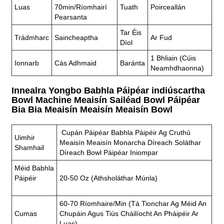
Luas
70min/ríomhairí
Tuath
Poirceallán
Pearsanta
Tar Éis
Trádmharc
Saincheaptha
Ar Fud
Díol
1 Bhliain (cúis
Ionnarb
Cás Adhmaid
Baránta
Neamhdhaonna)
Innealra Yongbo Babhla Páipéar indiúscartha
Bowl Machine Meaisín Sailéad Bowl Páipéar
Bia Bia Meaisín Meaisín Meaisín Bowl
Cupán Páipéar Babhla Páipéir Ag Cruthú
Uimhir
Meaisín Meaisín Monarcha Díreach Soláthar
Shamhail
Díreach Bowl Páipéar Iniompar
Méid Babhla
Páipéir
20-50 Oz (athsholáthar Múnla)
60-70 Ríomhaire/min (tá Tionchar Ag Méid An
Cumas
Chupáin Agus Tiús Cháilíocht An Pháipéir Ar
Luas)