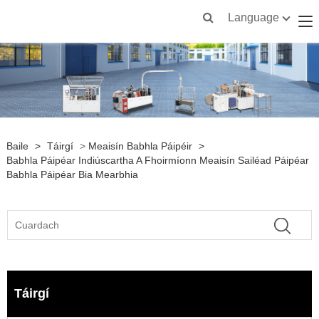
Language
Baile
>
Táirgí
>
Meaisín Babhla Páipéir
>
Babhla Páipéar Indiúscartha A Fhoirmíonn Meaisín Sailéad Páipéar
Babhla Páipéar Bia Mearbhia
Táirgí