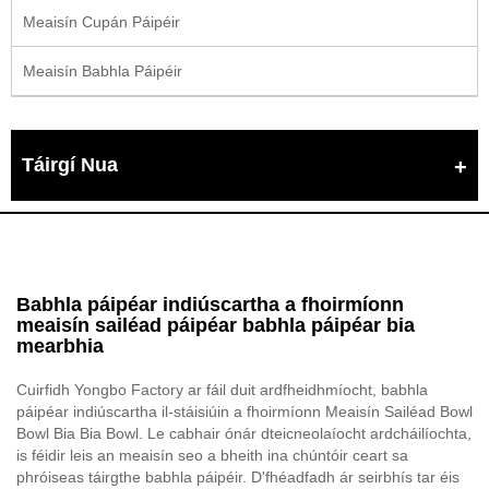
Meaisín Cupán Páipéir
Meaisín Babhla Páipéir
Táirgí Nua
Babhla páipéar indiúscartha a fhoirmíonn
meaisín sailéad páipéar babhla páipéar bia
mearbhia
Cuirfidh Yongbo Factory ar fáil duit ardfheidhmíocht, babhla
páipéar indiúscartha il-stáisiúin a fhoirmíonn Meaisín Sailéad Bowl
Bowl Bia Bia Bowl. Le cabhair ónár dteicneolaíocht ardcháilíochta,
is féidir leis an meaisín seo a bheith ina chúntóir ceart sa
phróiseas táirgthe babhla páipéir. D'fhéadfadh ár seirbhís tar éis