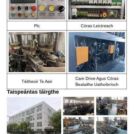
Plc
Córas Leictreach
Cam Drive Agus Córas
Téitheoir Te Aeir
Bealaithe Uathoibríoch
Taispeántas táirgthe