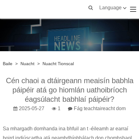
Language
Baile
>
Nuacht
>
Nuacht Tionscal
Cén chaoi a dtáirgeann meaisín babhla
páipéir atá go hiomlán uathoibríoch
éagsúlacht babhlaí páipéir?
2025-05-27
1
Fág teachtaireacht dom
Sa mhargadh domhanda ina bhfuil an t -éileamh ar earraí
boird indiúscartha atá neamhdhíobhálach don chomhshaol