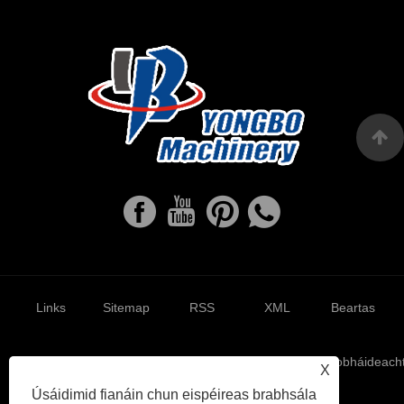
Links
Sitemap
RSS
XML
Beartas
Príobháideach
X
Úsáidimid fianáin chun eispéireas brabhsála