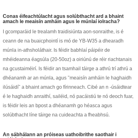
Conas éifeachtúlacht agus solúbthacht ard a bhaint
amach le meaisín amháin agus le múnlaí iolracha?
I gcomparáid le trealamh traidisiúnta aon-sonraithe, is é
ceann de na buaicphointí is mó de YB-W35 a dhearadh
múnla in-athsholáthair. Is féidir babhlaí páipéir de
mhéideanna éagsúla (20-50oz) a oiriúnú de réir riachtanais
na gcustaiméirí. Is féidir an tsamhail táirge a athrú trí athrú a
dhéanamh ar an múnla, agus "meaisín amháin le haghaidh
ilúsáidí" a bhaint amach go fírinneach. Cibé an n -úsáidtear
é le haghaidh anraithí, sailéid, nó pacáistiú te nó deoch fuar,
is féidir leis an bpost a dhéanamh go héasca agus
solúbthacht líne táirge na cuideachta a fheabhsú.
An sábhálann an próiseas uathoibrithe saothair i