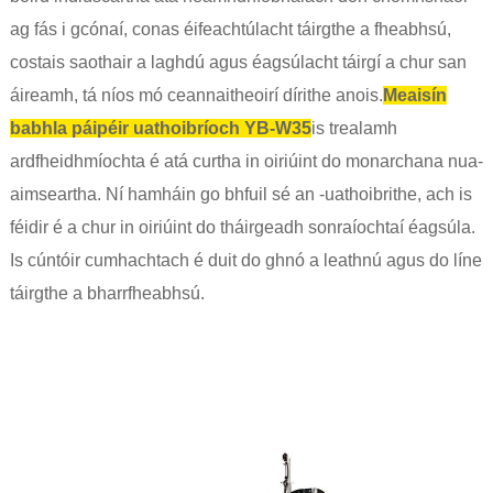
ag fás i gcónaí, conas éifeachtúlacht táirgthe a fheabhsú,
costais saothair a laghdú agus éagsúlacht táirgí a chur san
áireamh, tá níos mó ceannaitheoirí dírithe anois.
Meaisín
babhla páipéir uathoibríoch YB-W35
is trealamh
ardfheidhmíochta é atá curtha in oiriúint do monarchana nua-
aimseartha. Ní hamháin go bhfuil sé an -uathoibrithe, ach is
féidir é a chur in oiriúint do tháirgeadh sonraíochtaí éagsúla.
Is cúntóir cumhachtach é duit do ghnó a leathnú agus do líne
táirgthe a bharrfheabhsú.