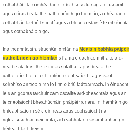
cothabháil, tá comhéadan oibríochta soiléir ag an trealamh
agus córas bealaithe uathoibríoch go hiomlán, a dhéanann
cothabháil laethúil simplí agus a bhfuil costais ísle oibríochta
agus cothabhála aige.
Ina theannta sin, struchtúr iomlán na
Meaisín babhla páipéir
uathoibríoch go hiomlán
is fráma cruach comhtháite ard-
neart é atá feistithe le córas soláthair agus bealaithe
uathoibríoch ola, a chinntíonn cobhsaíocht agus saol
seirbhíse an trealaimh le linn oibriú fadtéarmach. In éineacht
leis an gcóras tarchuir cam oscailte ard-bheachtais agus an
teicneolaíocht bheathúcháin pháipéir a rianú, ní hamháin go
bhfeabhsaíonn sé cruinneas agus cobhsaíocht na
ngluaiseachtaí meicniúla, ach sábhálann sé amhábhair go
héifeachtach freisin.