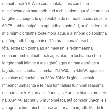
uathoibríoch YB-W35 córas rialála luais comhshó
minicíochta gan staonadh, rud a chiallaíonn gur féidir an luas
táirgthe a choigeartú go solúbtha de réir riachtanais, suas le
60-75 babhla páipéir in aghaidh an nóiméid, ar féidir leo dul
in oiriúint d'orduithe toirte móra agus a aistríonn go solúbtha
go táirgeadh beag-bhaisc. Tá córas monatóireachta
fótaileictreach tógtha ag an meaisín le feidhmeanna
comhaireamh uathoibríoch agus aláraim lochtanna chun
idirghabháil láimhe a íoslaghdú agus an ráta earráide a
laghdú. Is é cumhacht iomlán YB-W35 ná 4.8kW, agus is é
an voltas oibriúcháin ná 380V 50Hz. Is gléas aschuir
mheánchumhachta é le rialú tomhaltais fuinnimh réasúnta
eacnamaíoch. Ag an am céanna, is é an riachtanas brú aeir
ná 0.6MPA (aschur 0.6 m³/nóiméad), atá comhoiriúnach leis
an ngnáthchumraíocht foinse aeir ar an margadh. Maidir le