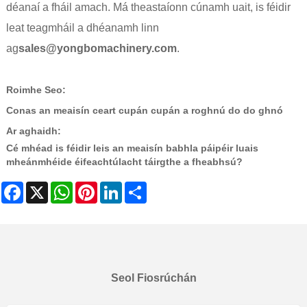
déanaí a fháil amach. Má theastaíonn cúnamh uait, is féidir
leat teagmháil a dhéanamh linn
ag
sales@yongbomachinery.com
.
Roimhe Seo:
Conas an meaisín ceart cupán cupán a roghnú do do ghnó
Ar aghaidh:
Cé mhéad is féidir leis an meaisín babhla páipéir luais
mheánmhéide éifeachtúlacht táirgthe a fheabhsú?
Facebook
X
WhatsApp
Pinterest
LinkedIn
Share
Seol Fiosrúchán