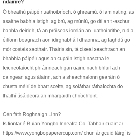
ndáiríre?
Ó bheathú páipéir uathoibríoch, ó ghreamú, ó laminating, as
asaithe babhla istigh, ag brú, ag múnlú, go dtí an t -aschur
babhla deiridh, tá an próiseas iomlán an -uathoibrithe, rud a
éilíonn beagnach aon idirghabháil dhaonna, ag laghdú go
mór costais saothair. Thairis sin, tá ciseal seachtrach an
bhabhla páipéir agus an cupáin istigh nasctha le
teicneolaíocht phráinneach gan uaim, nach bhfuil ach
daingean agus álainn, ach a sheachnaíonn gearáin ó
chustaiméirí de bharr sceite, ag soláthar ráthaíochta do
thaithí úsáideora an mhargaidh chríochfoirt.
Cén fáth Roghnaigh Linn?
Is fiontar é Ruian Yongbo Innealra Co. Tabhair cuairt ar
https://www.yongbopaperercup.com/ chun ár gcuid táirgí is