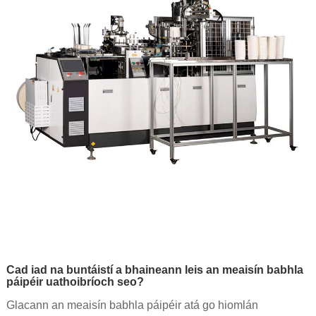
Cad iad na buntáistí a bhaineann leis an meaisín babhla
páipéir uathoibríoch seo?
Glacann an meaisín babhla páipéir atá go hiomlán