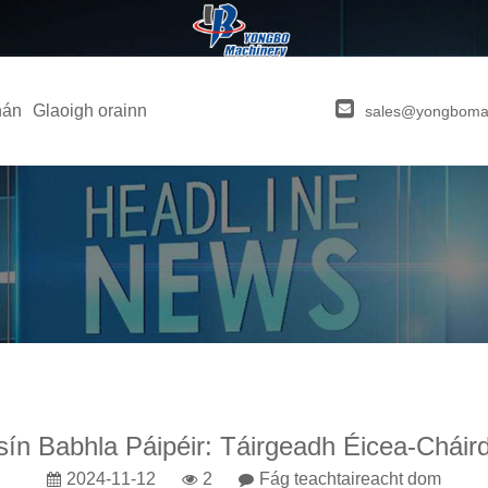
hán
Glaoigh orainn
sales@yongboma
n Babhla Páipéir: Táirgeadh Éicea-Cháirdi
2024-11-12
2
Fág teachtaireacht dom