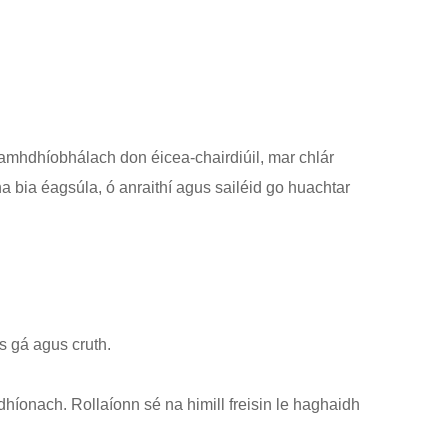
eamhdhíobhálach don éicea-chairdiúil, mar chlár
a bia éagsúla, ó anraithí agus sailéid go huachtar
is gá agus cruth.
dhíonach. Rollaíonn sé na himill freisin le haghaidh