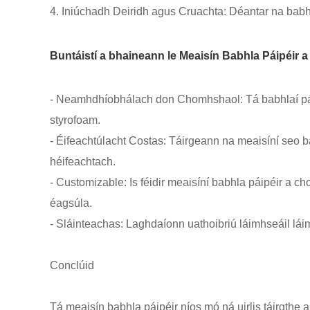
4. Iniúchadh Deiridh agus Cruachta: Déantar na babhla
Buntáistí a bhaineann le Meaisín Babhla Páipéir a
- Neamhdhíobhálach don Chomhshaol: Tá babhlaí páipé
styrofoam.
- Éifeachtúlacht Costas: Táirgeann na meaisíní seo ba
héifeachtach.
- Customizable: Is féidir meaisíní babhla páipéir a 
éagsúla.
- Sláinteachas: Laghdaíonn uathoibriú láimhseáil láimh
Conclúid
Tá meaisín babhla páipéir níos mó ná uirlis táirgthe