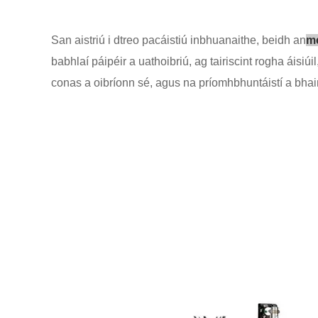
San aistriú i dtreo pacáistiú inbhuanaithe, beidh an
me
babhlaí páipéir a uathoibriú, ag tairiscint rogha áisi
conas a oibríonn sé, agus na príomhbhuntáistí a bhai