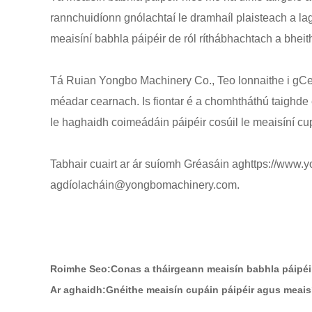
rannchuidíonn gnólachtaí le dramhaíl plaisteach a la
meaisíní babhla páipéir de ról ríthábhachtach a bheith
Tá Ruian Yongbo Machinery Co., Teo lonnaithe i gCea
méadar cearnach. Is fiontar é a chomhtháthú taighde e
le haghaidh coimeádáin páipéir cosúil le meaisíní cu
Tabhair cuairt ar ár suíomh Gréasáin ag
https://www.
ag
díolacháin@yongbomachinery.com
.
Roimhe Seo:
Conas a tháirgeann meaisín babhla páipéir
Ar aghaidh:
Gnéithe meaisín cupáin páipéir agus meais