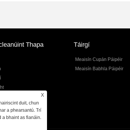
leanúint Thapa
Táirgí
Meaisín Cupán Páipéir
n
Meaisín Babhla Páipéir
í
ht
X
chtaigh
airiscint duit, chun
 Fiosrúchán
ar a phearsantú. Trí
gh orainn
 a bhaint as fianáin.