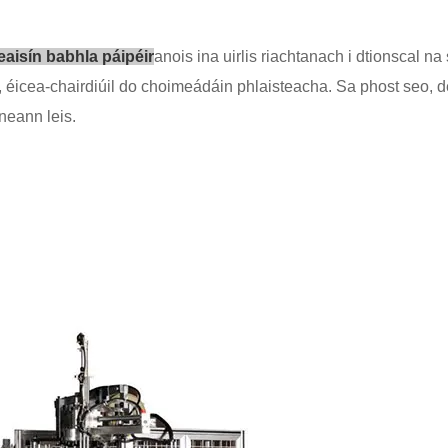
aisín babhla páipéir
anois ina uirlis riachtanach i dtionscal n
úil, éicea-chairdiúil do choimeádáin phlaisteacha. Sa phost seo,
neann leis.