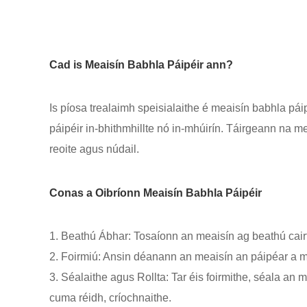
Cad is Meaisín Babhla Páipéir ann?
Is píosa trealaimh speisialaithe é meaisín babhla pá
páipéir in-bhithmhillte nó in-mhúirín. Táirgeann na m
reoite agus núdail.
Conas a Oibríonn Meaisín Babhla Páipéir
1. Beathú Ábhar: Tosaíonn an meaisín ag beathú cairtch
2. Foirmiú: Ansin déanann an meaisín an páipéar a mh
3. Séalaithe agus Rollta: Tar éis foirmithe, séala an 
cuma réidh, críochnaithe.