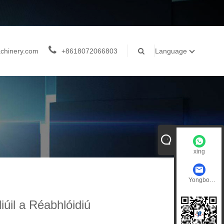
chinery.com
+8618072066803
Language
xing
Yongbo
Machinery
úil a Réabhlóidiú