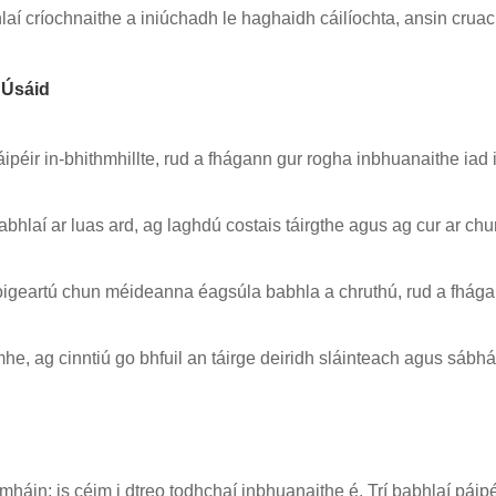
í críochnaithe a iniúchadh le haghaidh cáilíochta, ansin cruach
 Úsáid
ir in-bhithmhillte, rud a fhágann gur rogha inbhuanaithe iad
bhlaí ar luas ard, ag laghdú costais táirgthe agus ag cur ar chu
choigeartú chun méideanna éagsúla babhla a chruthú, rud a fhága
e, ag cinntiú go bhfuil an táirge deiridh sláinteach agus sábhái
 amháin; is céim i dtreo todhchaí inbhuanaithe é. Trí babhlaí p