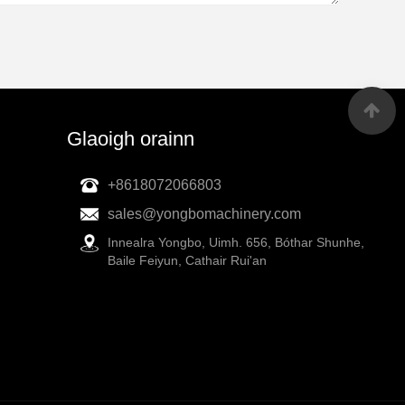
Glaoigh orainn
+8618072066803
sales@yongbomachinery.com
Innealra Yongbo, Uimh. 656, Bóthar Shunhe,
Baile Feiyun, Cathair Rui'an