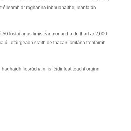
 t-éileamh ar roghanna inbhuanaithe, leanfaidh
50 fostaí agus limistéar monarcha de thart ar 2,000
alú i dtáirgeadh sraith de thacair iomlána trealaimh
 haghaidh fiosrúcháin, is féidir leat teacht orainn