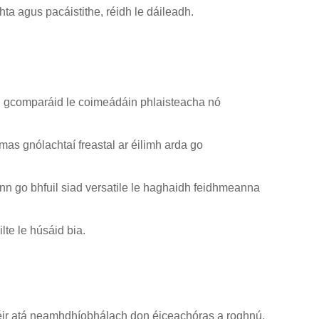
ta agus pacáistithe, réidh le dáileadh.
 i gcomparáid le coimeádáin phlaisteacha nó
mas gnólachtaí freastal ar éilimh arda go
nn go bhfuil siad versatile le haghaidh feidhmeanna
lte le húsáid bia.
áipéir atá neamhdhíobhálach don éiceachóras a roghnú,