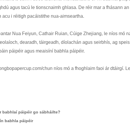
ghdú agus tacú le tionscnaimh ghlasa. De réir mar a fhásann an
 acu i réitigh pacáistithe nua-aimseartha.
ntar Nua Feiyun, Cathair Ruian, Cúige Zhejiang, le níos mó ná 
olaíoch, dearadh, táirgeadh, díolachán agus seirbhís, ag speisi
páin páipéir agus meaisíní babhla páipéir.
yongbopapercup.com/
chun níos mó a fhoghlaim faoi ár dtáirgí. Le
 babhlaí páipéir go sábháilte?
ín babhla páipéir