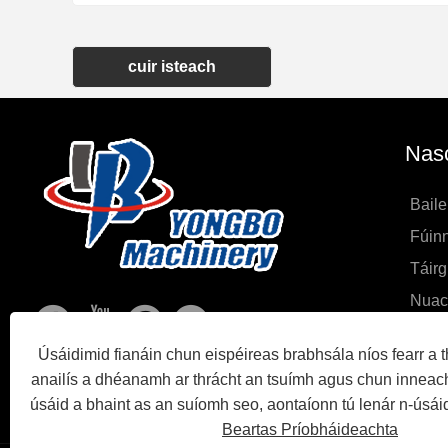
cuir isteach
Nasc
Baile
Fúin
Táirg
Nuac
Íoslu
Úsáidimid fianáin chun eispéireas brabhsála níos fearr a th
Seol
anailís a dhéanamh ar thrácht an tsuímh agus chun inneach
Glaoi
úsáid a bhaint as an suíomh seo, aontaíonn tú lenár n-úsáid
Beartas Príobháideachta