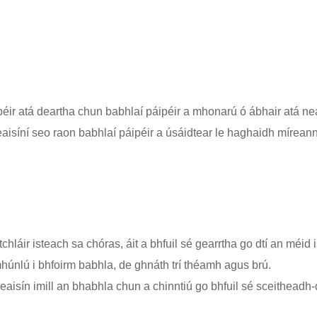
ipéir atá deartha chun babhlaí páipéir a mhonarú ó ábhair atá n
eaisíní seo raon babhlaí páipéir a úsáidtear le haghaidh míreann
láir isteach sa chóras, áit a bhfuil sé gearrtha go dtí an méid 
únlú i bhfoirm babhla, de ghnáth trí théamh agus brú.
meaisín imill an bhabhla chun a chinntiú go bhfuil sé sceitheadh-