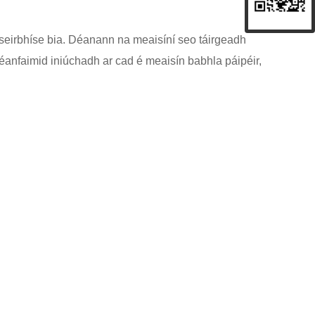
a seirbhíse bia. Déanann na meaisíní seo táirgeadh
 déanfaimid iniúchadh ar cad é meaisín babhla páipéir,