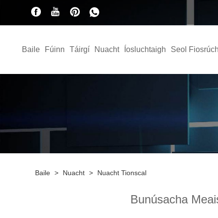
Baile
Fúinn
Táirgí
Nuacht
Íosluchtaigh
Seol Fiosrúc
Baile
>
Nuacht
>
Nuacht Tionscal
Bunúsacha Meaisí